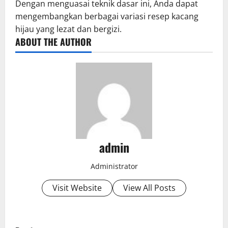
Dengan menguasai teknik dasar ini, Anda dapat
mengembangkan berbagai variasi resep kacang
hijau yang lezat dan bergizi.
ABOUT THE AUTHOR
admin
Administrator
Visit Website
View All Posts
P