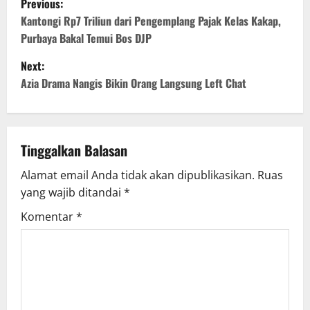
Previous:
o
Kantongi Rp7 Triliun dari Pengemplang Pajak Kelas Kakap,
Purbaya Bakal Temui Bos DJP
s
Next:
t
Azia Drama Nangis Bikin Orang Langsung Left Chat
n
a
Tinggalkan Balasan
v
Alamat email Anda tidak akan dipublikasikan.
Ruas
yang wajib ditandai
*
i
Komentar
*
g
a
t