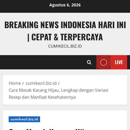
Skip
Agustus 6, 2026
to
content
BREAKING NEWS INDONESIA HARI INI
| CEPAT & TERPERCAYA
CUMIKECIL.BIZ.ID
LIVE
Home
cumikecil.biz.id
Cara Masak Kacang Hijau, Lengkap dengan Variasi
Resep dan Manfaat Kesehatannya
cumikecil.biz.id