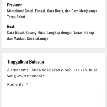
P
Previous:
o
Memahami Ginjal, Fungsi, Cara Kerja, dan Cara Menjaganya
Tetap Sehat
s
Next:
t
Cara Masak Kacang Hijau, Lengkap dengan Variasi Resep
dan Manfaat Kesehatannya
n
a
v
Tinggalkan Balasan
Alamat email Anda tidak akan dipublikasikan.
Ruas
i
yang wajib ditandai
*
g
Komentar
*
a
t