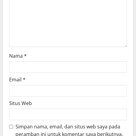
i
o
n
Nama
*
Email
*
Situs Web
Simpan nama, email, dan situs web saya pada
peramban ini untuk komentar saya berikutnya.