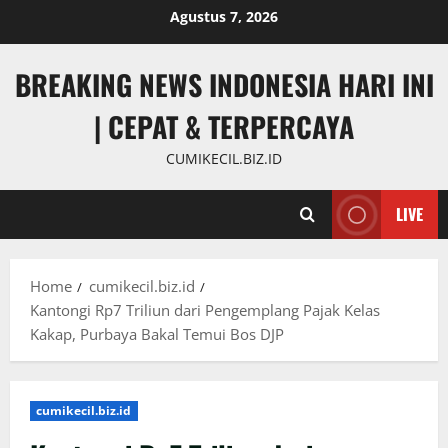
Skip
Agustus 7, 2026
to
content
BREAKING NEWS INDONESIA HARI INI
| CEPAT & TERPERCAYA
CUMIKECIL.BIZ.ID
LIVE
Home
cumikecil.biz.id
Kantongi Rp7 Triliun dari Pengemplang Pajak Kelas
Kakap, Purbaya Bakal Temui Bos DJP
cumikecil.biz.id