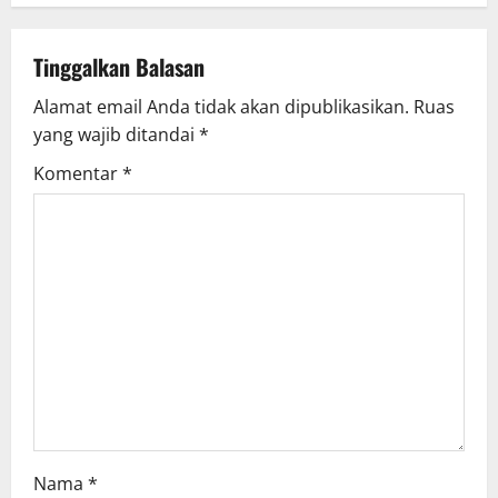
n
a
Tinggalkan Balasan
v
Alamat email Anda tidak akan dipublikasikan.
Ruas
yang wajib ditandai
*
i
Komentar
*
g
a
t
i
o
n
Nama
*