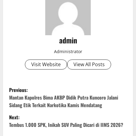
admin
Administrator
Visit Website
View All Posts
P
Previous:
o
Mantan Kapolres Bima AKBP Didik Putra Kuncoro Jalani
Sidang Etik Terkait Narkotika Kamis Mendatang
s
Next:
t
Tembus 1.000 SPK, Inikah SUV Paling Dicari di IIMS 2026?